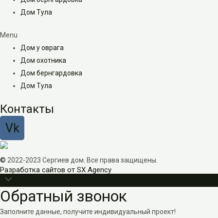
Дом Тула
Menu
Дом у оврага
Дом охотника
Дом бернгардовка
Дом Тула
Контакты
Vk
©
2022-2023 Сергиев дом. Все права защищены.
Разработка сайтов от SX Agency
Прокрутить
Обратный звонок
наверх
Заполните данные, получите индивидуальный проект!